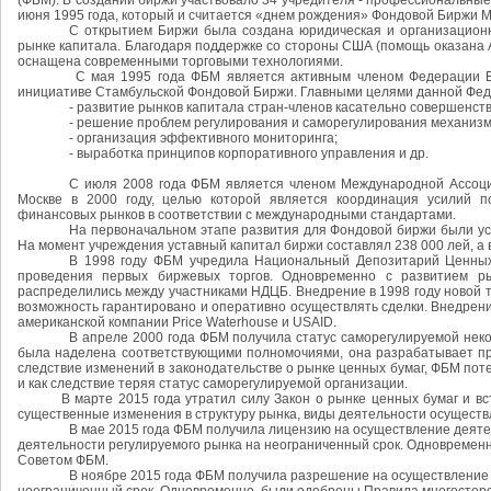
(ФБМ). В создании биржи участвовало 34 учредителя - профессиональные
июня 1995 года, который и считается «днем рождения» Фондовой Биржи 
С открытием Биржи была создана юридическая и организационн
рынке капитала. Благодаря поддержке со стороны США (помощь оказана
оснащена современными торговыми технологиями.
С мая 1995 года ФБМ является активным членом Федерации Евр
инициативе Стамбульской Фондовой Биржи. Главными целями данной Фед
- развитие рынков капитала стран-членов касательно совершенст
- решение проблем регулирования и саморегулирования механизм
- организация эффективного мониторинга;
- выработка принципов корпоративного управления и др.
С июля 2008 года ФБМ является членом Международной Ассоци
Москве в 2000 году, целью которой является координация усилий 
финансовых рынков в соответствии с международными стандартами.
На первоначальном этапе развития для Фондовой биржи были ус
На момент учреждения уставный капитал биржи составлял 238 000 лей, а 
В 1998 году ФБМ учредила Национальный Депозитарий Ценных
проведения первых биржевых торгов. Одновременно с развитием р
распределились между участниками НДЦБ. Внедрение в 1998 году новой т
возможность гарантировано и оперативно осуществлять сделки. Внедрени
американской компании Price Waterhouse и USAID.
В апреле 2000 года ФБМ получила статус саморегулируемой нек
была наделена соответствующими полномочиями, она разрабатывает прав
следствие изменений в законодательстве о рынке ценных бумаг, ФБМ пот
и как следствие теряя статус саморегулируемой организации.
В марте 2015 года утратил силу Закон о рынке ценных бумаг и вступ
существенные изменения в структуру рынка, виды деятельности осуществ
В мае 2015 года ФБМ получила лицензию на осуществление деят
деятельности регулируемого рынка на неограниченный срок. Одновремен
Советом ФБМ.
В ноябре 2015 года ФБМ получила разрешение на осуществление 