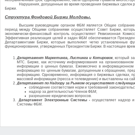
неограниченный срок. Одновременно, были одобрены Правила многостор
Нарушения, допущенные во время проведения биржевых сделок 
Биржи.
Структура Фондовой Биржи Молдовы.
Высшим руководящим органом ФБМ является Общее собрание 
период между Общими собраниями осуществляет Совет Биржи, который
экономически-финансовый контроль осуществляет Ревизионная Комис
Эффективная реализация целей и задач ФБМ обеспечивается Президент
Департаментами Биржи, которые выполняют четко установленные фу
функционировании, утвержденных Президентом Биржи. В настоящее вре
Департамент Маркетинга, Листинга и Котировок
, который з
МТС. Бирже, как источнику информирования на организованном
информации о ценных бумагах. Ежемесячно в информационном бю
информацию по ценным бумагам, допущенным к обращению, предст
информацию. Одновременно, информация о биржевых сделках, пр
массовой информации (пресса и телевидение) и выставлены на са
Департамент по Надзору за Рынком
осуществляет следующие
соблюдение соответствия норм и требований законодательс
надзор за деятельностью Членов ФБМ;
разрешение юридических вопросов.
Департамент Электронные Системы -
осуществляет надзор и
Системы ФБМ.