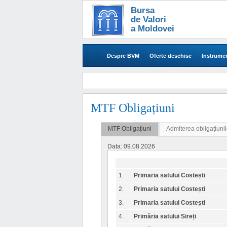
Bursa
de Valori
a Moldovei
Despre BVM
Oferte deschise
Instrumen
MTF Obligațiuni
MTF Obligațiuni
Admiterea obligațiunil
Data: 09.08.2026
1.
Primaria satului Costești
2.
Primaria satului Costești
3.
Primaria satului Costești
4.
Primăria satului Sireți