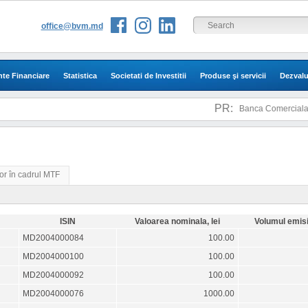
office@bvm.md
te Financiare
Statistica
Societati de Investitii
Produse şi servicii
Dezvalu
PR:
Banca Comerciala "
or în cadrul MTF
ISIN
Valoarea nominala, lei
Volumul emisi
MD2004000084
100.00
MD2004000100
100.00
MD2004000092
100.00
MD2004000076
1000.00