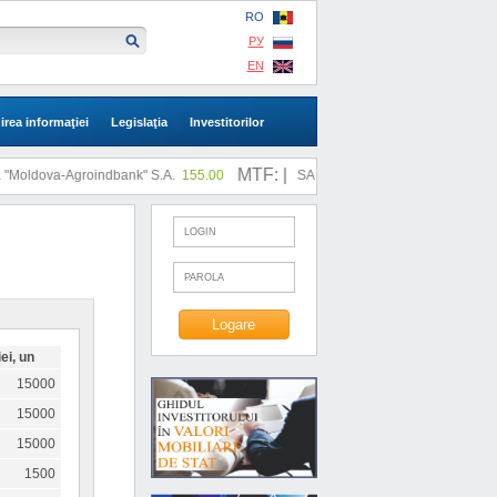
RO
РУ
EN
irea informaţiei
Legislaţia
Investitorilor
MTF: |
Moldova-Agroindbank" S.A.
155.00
SA "SLI"
0.73
ei, un
15000
15000
15000
1500