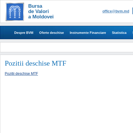
Bursa
de Valori
office@bvm.md
a Moldovei
Despre BVM
Oferte deschise
Instrumente Financiare
Statistica
Pozitii deschise MTF
Pozitii deschise MTF