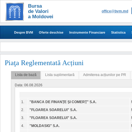
Bursa
de Valori
office@bvm.md
a Moldovei
Despre BVM
Oferte deschise
Instrumente Financiare
Statistica
Piaţa Reglementată Acțiuni
Lista de bază
Lista suplimentară
Admiterea acțiunilor pe PR
Data: 06.08.2026
1.
"BANCA DE FINANŢE ŞI COMERŢ" S.A.
2.
"FLOAREA SOARELUI" S.A.
3.
"FLOAREA SOARELUI" S.A.
4.
"MOLDASIG" S.A.