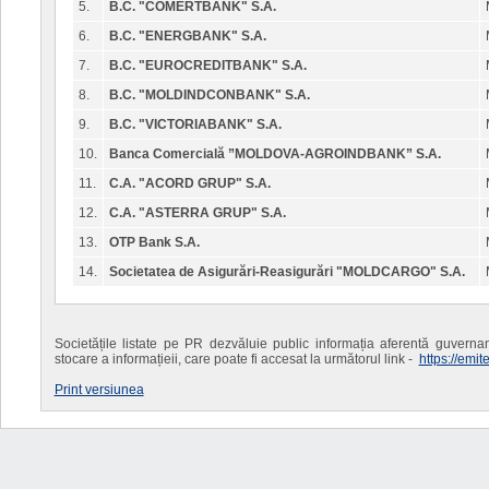
5.
B.C. "COMERTBANK" S.A.
6.
B.C. "ENERGBANK" S.A.
7.
B.C. "EUROCREDITBANK" S.A.
8.
B.C. "MOLDINDCONBANK" S.A.
9.
B.C. "VICTORIABANK" S.A.
10.
Banca Comercială ”MOLDOVA-AGROINDBANK” S.A.
11.
C.A. "ACORD GRUP" S.A.
12.
C.A. "ASTERRA GRUP" S.A.
13.
OTP Bank S.A.
14.
Societatea de Asigurări-Reasigurări "MOLDCARGO" S.A.
Societățile listate pe PR dezvăluie public informația aferentă guvernanț
stocare a informațieii, care poate fi accesat la următorul link -
https://emit
Print versiunea