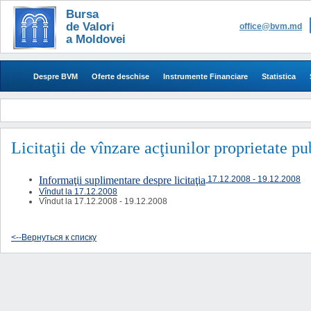
Bursa
de Valori
office@bvm.md
a Moldovei
Despre BVM
Oferte deschise
Instrumente Financiare
Statistica
Licitaţii de vînzare acţiunilor proprietate p
Informaţii suplimentare despre licitaţia
17.12.2008 - 19.12.2008
Vîndut la
17.12.2008
Vîndut la 17.12.2008 - 19.12.2008
<--Вернуться к списку