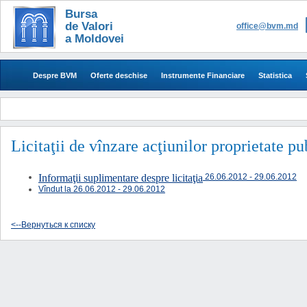
Bursa
de Valori
office@bvm.md
a Moldovei
Despre BVM
Oferte deschise
Instrumente Financiare
Statistica
Licitaţii de vînzare acţiunilor proprietate p
Informaţii suplimentare despre licitaţia
26.06.2012 - 29.06.2012
Vîndut la
26.06.2012 - 29.06.2012
<--Вернуться к списку