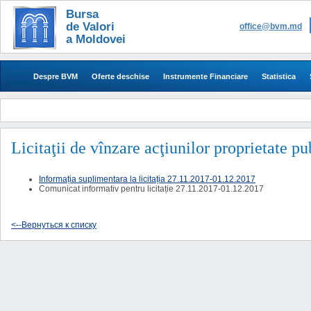
Bursa
de Valori
office@bvm.md
a Moldovei
Despre BVM
Oferte deschise
Instrumente Financiare
Statistica
Licitaţii de vînzare acţiunilor proprietate p
Informația suplimentara la licitația 27.11.2017-01.12.2017
Comunicat informativ pentru licitație 27.11.2017-01.12.2017
<--Вернуться к списку