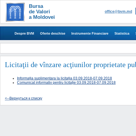
Bursa
de Valori
office@bvm.md
a Moldovei
Despre BVM
Oferte deschise
Instrumente Financiare
Statistica
Licitaţii de vînzare acţiunilor proprietate p
Informația suplimentara la licitația 03.09.2018-07.09.2018
Comunicat informativ pentru licitație 03.09.2018-07.09.2018
<--Вернуться к списку