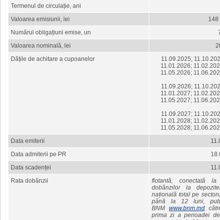
Termenul de circulație, ani
Valoarea emisiunii, lei
148
Numărul obligațiuni emise, un
Valoarea nominală, lei
2
Dățile de achitare a cupoanelor
11.09.2025; 11.10.202
11.01.2026; 11.02.202
11.05.2026; 11.06.202
11.09.2026; 11.10.202
11.01.2027; 11.02.202
11.05.2027; 11.06.202
11.09.2027; 11.10.202
11.01.2028; 11.02.202
11.05.2028; 11.06.202
Data emiterii
11.
Data admiterii pe PR
18.
Data scadenței
11.
Rata dobânzii
flotantă, conectată 
dobânzilor la depozi
națională total pe sector
până la 12 luni, publi
BNM
www.bnm.md
cătr
prima zi a perioadei de