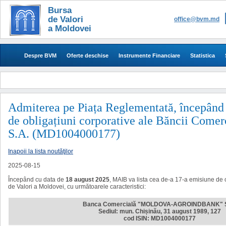
Bursa
de Valori
office@bvm.md
a Moldovei
Despre BVM
Oferte deschise
Instrumente Financiare
Statistica
Admiterea pe Piața Reglementată, începând c
de obligațiuni corporative ale Băncii
S.A. (MD1004000177)
Inapoii la lista noutăţilor
2025-08-15
Începând cu data de
18 august 2025
, MAIB va lista cea de-a 17-a
emisi
une de o
de Valori a Moldovei, cu următoarele caracteristici:
Banca Comercială "MOLDOVA-AGROINDBANK" S
Sediul: mun. Chișinău, 31 august 1989, 127
cod ISIN: MD1004000177