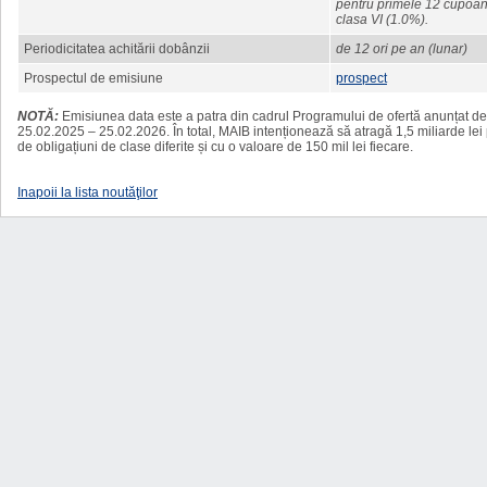
pentru primele 12 cupoane
clasa VI (1.0%).
Periodicitatea achitării dobânzii
de 12 ori pe an (lunar)
Prospectul de emisiune
prospect
NOTĂ:
Emisiunea data este a patra din cadrul Programului de ofertă anunțat d
25.02.2025 – 25.02.2026. În total, MAIB intenționează să atragă 1,5 miliarde lei 
de obligațiuni de clase diferite și cu o valoare de 150 mil lei fiecare.
Inapoii la lista noutăţilor