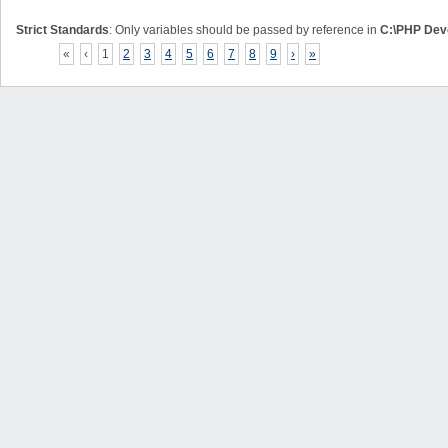
Strict Standards
: Only variables should be passed by reference in
C:\PHP Deve
«
‹
1
2
3
4
5
6
7
8
9
›
»