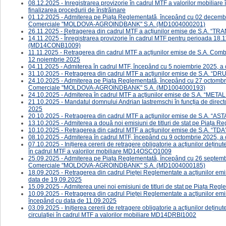
08.12.2025 - Înregistrarea provizorie în cadrul MTF a valorilor mobiliar
finalizarea procedurii de înstrăinare
01.12.2025 - Admiterea pe Piața Reglementată, începând cu 02 decembrie
Comerciale "MOLDOVA-AGROINDBANK" S.A. (MD1004000201)
26.11.2025 - Retragerea din cadrul MTF a acțiunilor emise de S.A. 
14.11.2025 - Înregistrarea provizorie în cadrul MTF pentru perioada 18.1
(MD14CONB1009)
11.11.2025 - ​Retragerea din cadrul MTF a acțiunilor emise de S.A. C
12 noiembrie 2025
04.11.2025 - Admiterea în cadrul MTF, începând cu 5 noiembrie 2025, a o
31.10.2025 - Retragerea din cadrul MTF a acțiunilor emise de S.A. 
24.10.2025 - Admiterea pe Piața Reglementată, începând cu 27 octombrie,
Comerciale "MOLDOVA-AGROINDBANK" S.A. (MD1004000193)
24.10.2025 - Admiterea în cadrul MTF a acțiunilor emise de S.A. “M
21.10.2025 - Mandatul domnului Andrian Iastremschi în funcția de director
2025
20.10.2025 - Retragerea din cadrul MTF a acțiunilor emise de S.A. “
13.10.2025 - Admiterea a două noi emisiuni de titluri de stat pe Piața
10.10.2025 - ​Retragerea din cadrul MTF a acțiunilor emise de S.A. “
08.10.2025 - Admiterea în cadrul MTF, începând cu 9 octombrie 2025, a ob
07.10.2025 - ​​​​​Inițierea cererii de retragere obligatorie a acțiunilor deț
în cadrul MTF a valorilor mobiliare MD14OSCO1009
25.09.2025 - Admiterea pe Piața Reglementată, începând cu 26 septembrie
Comerciale "MOLDOVA-AGROINDBANK" S.A. (MD1004000185)
18.09.2025 - Retragerea din cadrul Pieței Reglementate a acțiunilor
data de 19.09.2025
15.09.2025 - Admiterea unei noi emisiuni de titluri de stat pe Piața Re
10.09.2025 - Retragerea din cadrul Pieței Reglementate a acțiunil
începând cu data de 11.09.2025
03.09.2025 - ​​​​Inițierea cererii de retragere obligatorie a acțiunilor d
circulației în cadrul MTF a valorilor mobiliare MD14DRBI1002