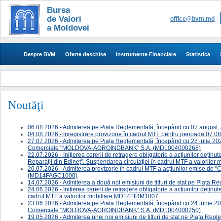
Bursa
de Valori
office@bvm.md
a Moldovei
Despre BVM
Oferte deschise
Instrumente Financiare
Statistica
Noutăţi
06.08.2026 - Admiterea pe Piața Reglementată, începând cu 07 augus
04.08.2026 - Inregistrare provizorie în cadrul MTF pentru perioada 07.
27.07.2026 - Admiterea pe Piața Reglementată, începând cu 28 iulie 2026
Comerciale "MOLDOVA-AGROINDBANK" S.A. (MD1004000268)
22.07.2026 - ​​​​​​​​Inițierea cererii de retragere obligatorie a acțiunilor deț
Reparații din Edineț”. Suspendarea circulației în cadrul MTF a valoril
20.07.2026 - Admiterea provizorie în cadrul MTF a acțiunilor emis
(MD14FAGC1000)
14.07.2026 - ​Admiterea a două noi emisiuni de titluri de stat pe Piața 
24.06.2026 - ​​​​​​​​Inițierea cererii de retragere obligatorie a acțiunilor deț
cadrul MTF a valorilor mobiliare MD14FIRM1007
23.06.2026 - Admiterea pe Piața Reglementată, începând cu 24 iunie 2026
Comerciale "MOLDOVA-AGROINDBANK" S.A. (MD1004000250)
19.05.2026 - ​Admiterea unei noi emisiuni de titluri de stat pe Piața Re