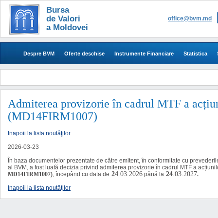
Bursa
de Valori
office@bvm.md
a Moldovei
Despre BVM
Oferte deschise
Instrumente Financiare
Statistica
Admiterea provizorie în cadrul MTF a acțiu
(MD14FIRM1007)
Inapoii la lista noutăţilor
2026-03-23
În baza documentelor prezentate de către emitent,
în conformitate cu prevederile
al BVM,
a fost luată decizia privind admiterea provizorie în cadrul MTF a acțiun
24
.03.2026
24
.03.2027
MD14FIRM1007)
,
începând cu data de
până la
.
Inapoii la lista noutăţilor