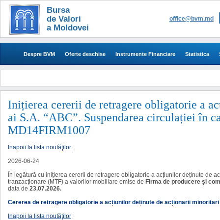
Bursa
de Valori
office@bvm.md
a Moldovei
Despre BVM
Oferte deschise
Instrumente Financiare
Statistica
​​​​​​​​Inițierea cererii de retragere obligatorie 
ai S.A. “ABC”. Suspendarea circulației în c
MD14FIRM1007
Inapoii la lista noutăţilor
2026-06-24
În legătură cu inițierea cererii de retragere obligatorie a acțiunilor deținute de a
tranzacţionare (MTF) a valorilor mobiliare emise de
Firma de producere și co
data de
23.07.2026.
Cererea de retragere obligatorie a acțiunilor deținute de acționarii minoritar
Inapoii la lista noutăţilor