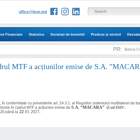
office@bvm.md
te Financiare
Statistica
Societati de Investitii
Produse şi servicii
Dezvalu
PR:
Banca Come
adrul MTF a acțiunilor emise de S.A. "MACA
,
în conformitate cu prevederile art. 24.3.1. al Regulilor sistemului multilateral de t
S.A.
“MACARA”
vizorie în cadrul MTF a acțiunilor emise de
(Cod ISIN -
026
22
.01.2027
până la
.