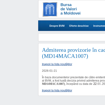
Bursa
de Valori
a Moldovei
Despre BVM
Oferte deschise
Instrumen
Admiterea provizorie în c
(MD14MACA1007)
Inapoii la lista noutăţilor
2026-01-21
În baza documentelor prezentate de către emitent
al BVM,
a fost luată decizia privind admiterea pro
22
.01.2
MD14MACA1007)
,
începând cu data de
Inapoii la lista noutăţilor