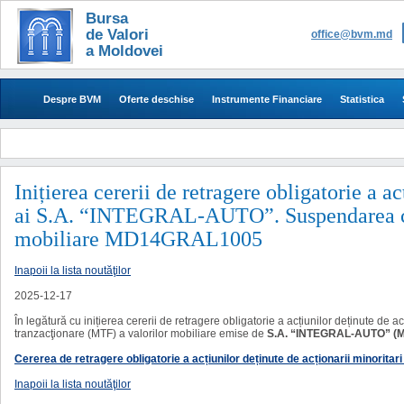
Bursa
de Valori
office@bvm.md
a Moldovei
Despre BVM
Oferte deschise
Instrumente Financiare
Statistica
​​​​​Inițierea cererii de retragere obligatorie a
ai S.A. “INTEGRAL-AUTO”. Suspendarea cir
mobiliare MD14GRAL1005
Inapoii la lista noutăţilor
2025-12-17
În legătură cu inițierea cererii de retragere obligatorie a acțiunilor deținute de a
tranzacţionare (MTF) a valorilor mobiliare emise de
S.A. “INTEGRAL-AUTO” 
Cererea de retragere obligatorie a acțiunilor deținute de acționarii minorit
Inapoii la lista noutăţilor