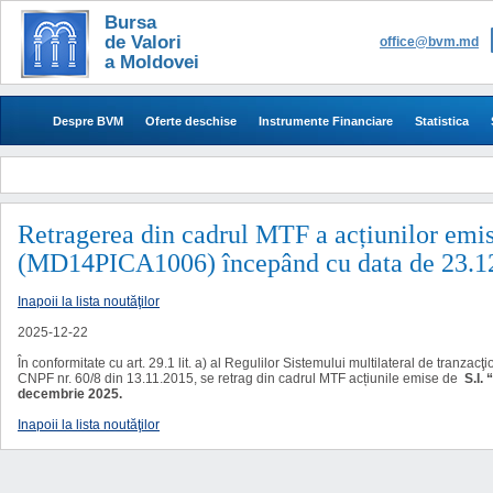
Bursa
de Valori
office@bvm.md
a Moldovei
Despre BVM
Oferte deschise
Instrumente Financiare
Statistica
Retragerea din cadrul MTF a acțiunilor emise
(MD14PICA1006) începând cu data de 23.1
Inapoii la lista noutăţilor
2025-12-22
În conformitate cu art. 29.1 lit. a) al Regulilor Sistemului multilateral de tranz
CNPF nr. 60/8 din 13.11.2015, se retrag din cadrul MTF acțiunile emise de
S.I.
decembrie 2025.
Inapoii la lista noutăţilor