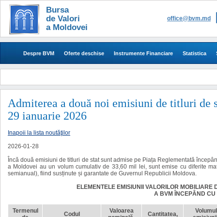
Bursa
de Valori
office@bvm.md
a Moldovei
Despre BVM
Oferte deschise
Instrumente Financiare
Statistica
Admiterea a două noi emisiuni de titluri de
29 ianuarie 2026
Inapoii la lista noutăţilor
2026-01-28
Încă două emisiuni de titluri de stat sunt admise pe Piața Reglementată începâ
a Moldovei au un volum cumulativ de 33,60 mil lei, sunt emise cu diferite mat
semianual), fiind susținute și garantate de Guvernul Republicii Moldova.
ELEMENTELE EMISIUNII VALORILOR MOBILIARE 
A BVM ÎNCEPÂND CU 29
Termenul
Valoarea
Volumul
Codul
Cantitatea,