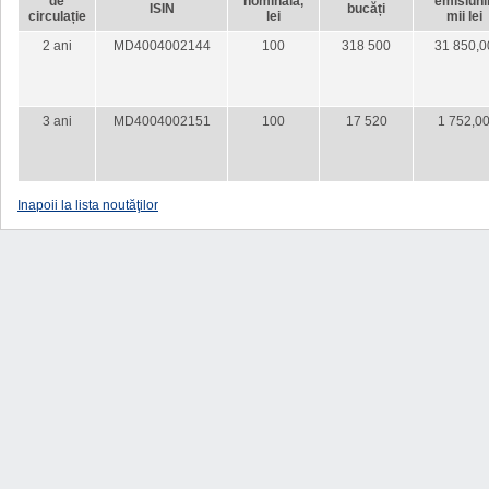
de
nominală,
emisiunii
ISIN
bucăți
circulație
lei
mii lei
2 ani
MD4004002144
100
318 500
31 850,0
3 ani
MD4004002151
100
17 520
1 752,0
Inapoii la lista noutăţilor