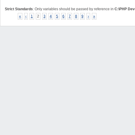
Strict Standards
: Only variables should be passed by reference in
C:\PHP Deve
«
‹
1
2
3
4
5
6
7
8
9
›
»