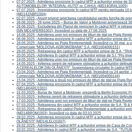
07.07.2025 - Admiterea provizorie în cadrul MTF a acțiunilor emi
AUTOMOBILELOR “INTEGRAL-AUTO” or. CAHUL (MD14GRAL1005)
07.07.2025 - Înregistrarea provizorie în cadrul MTF pentru perioada 10
(MD14ZABR1004)
02.07.2025 - Anunț privind selectarea candidatului pentru funcția de preș
26.06.2025 - 26 iunie 2025 – Bursa de Valori a Moldovei aniversează 30 
26.06.2025 - Excluderea din Planul de negocieri în cadrul MTF și retr
ISIN MD14PERB1002), începând cu data de 27.06.2025
16.06.2025 - ​Admiterea unei noi emisiuni de titluri de stat pe Piața Re
06.06.2025 - ​Admiterea provizorie în cadrul MTF a acțiunilor emise
28.05.2025 - Admiterea pe Piața Reglementată, începând cu 30 mai, a cel
Comerciale "MOLDOVA-AGROINDBANK" S.A. (MD1004000151)
28.05.2025 - Retragerea din cadrul MTF a acțiunilor emise de S.A. 
20.05.2025 - Admiterea în cadrul MTF a acțiunilor emise de S.I. “Pro In
19.05.2025 - ​Admiterea unei noi emisiuni de titluri de stat pe Piața Re
14.05.2025 - ​​​Inițierea cererii de retragere obligatorie a acțiunilor 
A CEREALELOR DIN OLĂNEȘTI”. Suspendarea circulației în cadrul MTF
23.04.2025 - Admiterea pe Piața Reglementată, începând cu 24 aprilie, a 
Comerciale "MOLDOVA-AGROINDBANK" S.A. (MD1004000144)
15.04.2025 - Admiterea a două noi emisiuni de titluri de stat pe Piața 
07.04.2025 - ​Admiterea provizorie în cadrul MTF a acțiunilor emise de F
(MD14RARU1001)
31.03.2025 - Bursa de Valori a Moldovei, prezentă la Berlin Economic 
25.03.2025 - ​​​Inițierea cererii de retragere obligatorie a acțiunilor de
17.03.2025 - ​Admiterea unei noi emisiuni de titluri de stat pe Piața Re
07.03.2025 - Retragerea din cadrul MTF a acțiunilor emise de S.A. “B
03.03.2025 - Retragerea din cadrul Pieței Reglementate a acțiunilor 
(MD14BROM1003), începând cu data de 03.03.2025
28.02.2025 - ​Admiterea provizorie în cadrul MTF a acțiunilor emi
OLĂNEȘTI” (MD14LELO1007)
26.02.2025 - Admiterea în cadrul MTF a acțiunilor emise de Casa de
20.02.2025 - ​Admiterea în cadrul MTF a acțiunilor emise de S.A. “T