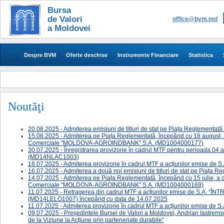
Bursa
de Valori
office@bvm.md
a Moldovei
Despre BVM
Oferte deschise
Instrumente Financiare
Statistica
Noutăţi
20.08.2025 - Admiterea emisiuni de titluri de stat pe Piața Reglementa
15.08.2025 - Admiterea pe Piața Reglementată, începând cu 18 august, a 
Comerciale "MOLDOVA-AGROINDBANK" S.A. (MD1004000177)
30.07.2025 - Înregistrarea provizorie în cadrul MTF pentru perioada 04 
(MD14NLAC1003)
18.07.2025 - ​Admiterea provizorie în cadrul MTF a acțiunilor emise
16.07.2025 - Admiterea a două noi emisiuni de titluri de stat pe Piața 
14.07.2025 - Admiterea pe Piața Reglementată, începând cu 15 iulie, a ce
Comerciale "MOLDOVA-AGROINDBANK" S.A. (MD1004000169)
11.07.2025 - Retragerea din cadrul MTF a acțiunilor emise de S.
(MD14LELO1007) începând cu data de 14.07.2025
11.07.2025 - Admiterea provizorie în cadrul MTF a acțiunilor emise 
09.07.2025 - Președintele Bursei de Valori a Moldovei, Andrian Iastremsch
de la Viziune la Acțiune prin parteneriate durabile”