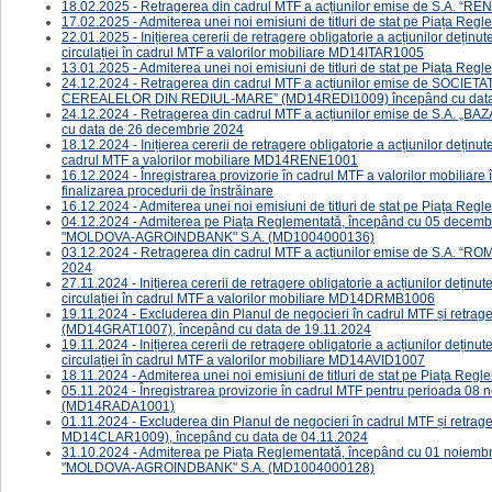
18.02.2025 - Retragerea din cadrul MTF a acțiunilor emise de S.A. “
17.02.2025 - Admiterea unei noi emisiuni de titluri de stat pe Piața Re
22.01.2025 - ​​​Inițierea cererii de retragere obligatorie a acțiunilor deț
circulației în cadrul MTF a valorilor mobiliare MD14ITAR1005
13.01.2025 - ​Admiterea unei noi emisiuni de titluri de stat pe Piața Re
24.12.2024 - Retragerea din cadrul MTF a acțiunilor emise de S
CEREALELOR DIN REDIUL-MARE” (MD14REDI1009) începând cu data 
24.12.2024 - ​Retragerea din cadrul MTF a acțiunilor emise de S.A
cu data de 26 decembrie 2024
18.12.2024 - ​​​Inițierea cererii de retragere obligatorie a acțiunilor dețin
cadrul MTF a valorilor mobiliare MD14RENE1001
16.12.2024 - Înregistrarea provizorie în cadrul MTF a valorilor mobiliar
finalizarea procedurii de înstrăinare
16.12.2024 - ​Admiterea unei noi emisiuni de titluri de stat pe Piața R
04.12.2024 - Admiterea pe Piața Reglementată, începând cu 05 decembrie
"MOLDOVA-AGROINDBANK" S.A. (MD1004000136)
03.12.2024 - Retragerea din cadrul MTF a acțiunilor emise de S.A. 
2024
27.11.2024 - ​​Inițierea cererii de retragere obligatorie a acțiunilor deț
circulației în cadrul MTF a valorilor mobiliare MD14DRMB1006
19.11.2024 - Excluderea din Planul de negocieri în cadrul MTF și retr
(MD14GRAT1007), începând cu data de 19.11.2024
19.11.2024 - ​Inițierea cererii de retragere obligatorie a acțiunilor deț
circulației în cadrul MTF a valorilor mobiliare MD14AVID1007
18.11.2024 - ​Admiterea unei noi emisiuni de titluri de stat pe Piața R
05.11.2024 - Înregistrarea provizorie în cadrul MTF pentru perioada 08
(MD14RADA1001)
01.11.2024 - Excluderea din Planul de negocieri în cadrul MTF și retra
MD14CLAR1009), începând cu data de 04.11.2024
31.10.2024 - Admiterea pe Piața Reglementată, începând cu 01 noiembrie
"MOLDOVA-AGROINDBANK" S.A. (MD1004000128)