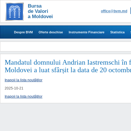
Bursa
de Valori
office@bvm.md
a Moldovei
Despre BVM
Oferte deschise
Instrumente Financiare
Statistica
Mandatul domnului Andrian Iastremschi în fu
Moldovei a luat sfârșit la data de 20 octomb
Inapoii la lista noutăţilor
2025-10-21
Inapoii la lista noutăţilor