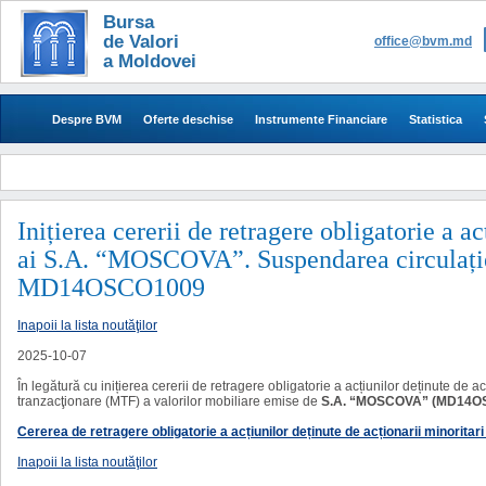
Bursa
de Valori
office@bvm.md
a Moldovei
Despre BVM
Oferte deschise
Instrumente Financiare
Statistica
​​​​​Inițierea cererii de retragere obligatorie a
ai S.A. “MOSCOVA”. Suspendarea circulației
MD14OSCO1009
Inapoii la lista noutăţilor
2025-10-07
În legătură cu inițierea cererii de retragere obligatorie a acțiunilor deținute de a
tranzacţionare (MTF) a valorilor mobiliare emise de
S.A. “MOSCOVA” (MD14O
Cererea de retragere obligatorie a acțiunilor deținute de acționarii minorita
Inapoii la lista noutăţilor